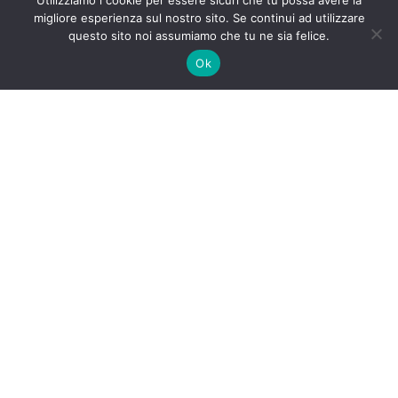
Utilizziamo i cookie per essere sicuri che tu possa avere la
migliore esperienza sul nostro sito. Se continui ad utilizzare
questo sito noi assumiamo che tu ne sia felice.
Ok